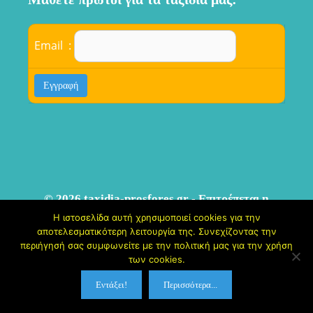
Email :
© 2026 taxidia-prosfores.gr - Επιτρέπεται η
αναδημοσίευση άρθρων ΜΟΝΟ εφόσον προσθέσετε ενεργό
Η ιστοσελίδα αυτή χρησιμοποιεί cookies για την
αποτελεσματικότερη λειτουργία της. Συνεχίζοντας την
link προς την πηγή |
Οροι Χρήσης
-
Πολιτική Απορρήτου
περιήγησή σας συμφωνείτε με την πολιτική μας για την χρήση
των cookies.
Εντάξει!
Περισσότερα...
Κατασκευή Ιστοσελίδων
ArtKreta.GR