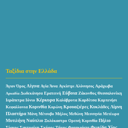
Ταξίδια στην Ελλάδα
Αίγινα
Αράχωβα
Άγιον Όρος
Αγία Άννα
Αγκίστρι
Αλόννησος
Εύβοια
Ερατεινή
Ζάκυνθος
Θεσσαλονίκη
Αρκαδία
Δωδεκάνησα
Κέρκυρα
Ιεράπετρα
Καλάβρυτα
Ιόνιο
Καρδίτσα
Καρπενήσι
Κυκλάδες
Κεφαλλονια
Κορινθία
Κρουαζιέρες
Λίμνη
Κορώνη
Πλαστήρα
Μάνη
Μήλος
Μεθώνη
Μέτσοβο
Μεσσηνία
Μετέωρα
Μυτιλήνη
Ναύπλιο
Πήλιο
Ξυλόκαστρο
Ορεινή Κορινθία
Χίος
Σκύρος
Φωκίδα
Σίφνος
Σαντορίνη
Τήνος
Φοινικούντα