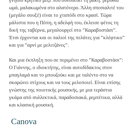
γνήσιο κρητικό μεζέ που συνοδεύει τη ρακή: ρεβύθια
ωμά, μαλακωμένα στο αλατόνερο. Άλλη σπεσιαλιτέ του
(μεγάλο σουξέ) είναι το χταπόδι στο κρασί. Τώρα
μάλιστα που η Πόπη, η αδελφή του, έκλεισε φέτος τη
δική της ταβέρνα, μεγαλουργεί στο ”Καραβοστάσι”.
Έτσι έρχονται και οι παλιοί της πελάτες για ”κλέφτικο”
και για ”αρνί με μελιτζάνες”.
Και μια έκπληξη που σε περιμένει στο ”Καραβοστάσι”:
Ο Γιάννης, ο ιδιοκτήτης, είναι αυτοδίδακτος στον
μπαγλαμά και το μπουζούκι και με ταλέντο στο να
σκαρώνει στίχους και να τους μελοποιεί. Είναι επίσης
γνώστης της ποιοτικής μουσικής, με μια τεράστια
γκάμα από συλλεκτικά, παραδοσιακά, ρεμπέτικα, αλλά
και κλασική μουσική.
Canova