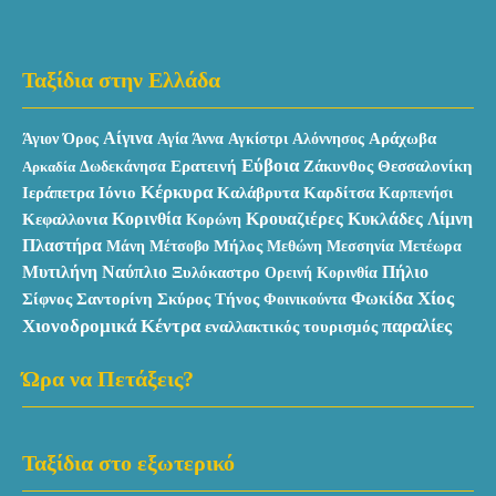
Ταξίδια στην Ελλάδα
Αίγινα
Αράχωβα
Άγιον Όρος
Αγία Άννα
Αγκίστρι
Αλόννησος
Εύβοια
Ερατεινή
Ζάκυνθος
Θεσσαλονίκη
Αρκαδία
Δωδεκάνησα
Κέρκυρα
Ιεράπετρα
Καλάβρυτα
Ιόνιο
Καρδίτσα
Καρπενήσι
Κυκλάδες
Κεφαλλονια
Κορινθία
Κρουαζιέρες
Λίμνη
Κορώνη
Πλαστήρα
Μάνη
Μήλος
Μεθώνη
Μέτσοβο
Μεσσηνία
Μετέωρα
Μυτιλήνη
Ναύπλιο
Πήλιο
Ξυλόκαστρο
Ορεινή Κορινθία
Χίος
Σκύρος
Φωκίδα
Σίφνος
Σαντορίνη
Τήνος
Φοινικούντα
Χιονοδρομικά Κέντρα
παραλίες
εναλλακτικός τουρισμός
Ώρα να Πετάξεις?
Ταξίδια στο εξωτερικό