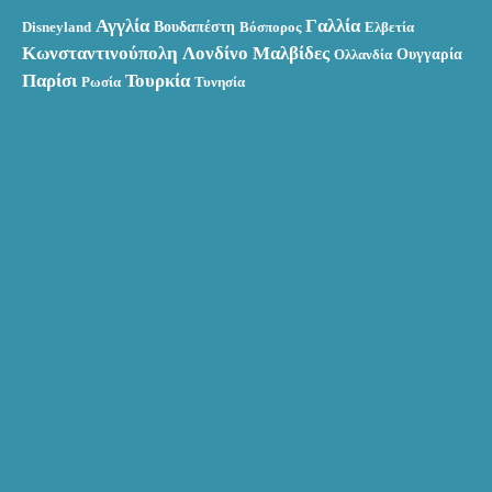
Αγγλία
Γαλλία
Βουδαπέστη
Disneyland
Βόσπορος
Ελβετία
Κωνσταντινούπολη
Λονδίνο
Μαλβίδες
Ουγγαρία
Ολλανδία
Παρίσι
Τουρκία
Ρωσία
Τυνησία