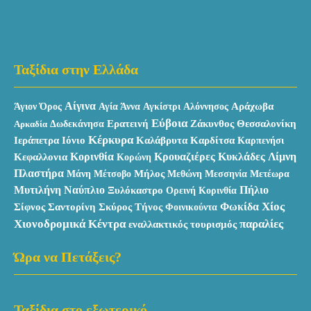
Ταξίδια στην Ελλάδα
Αίγινα
Αράχωβα
Άγιον Όρος
Αγία Άννα
Αγκίστρι
Αλόννησος
Εύβοια
Ερατεινή
Ζάκυνθος
Θεσσαλονίκη
Αρκαδία
Δωδεκάνησα
Κέρκυρα
Ιεράπετρα
Καλάβρυτα
Ιόνιο
Καρδίτσα
Καρπενήσι
Κυκλάδες
Κεφαλλονια
Κορινθία
Κρουαζιέρες
Λίμνη
Κορώνη
Πλαστήρα
Μάνη
Μήλος
Μεθώνη
Μέτσοβο
Μεσσηνία
Μετέωρα
Μυτιλήνη
Ναύπλιο
Πήλιο
Ξυλόκαστρο
Ορεινή Κορινθία
Χίος
Σκύρος
Φωκίδα
Σίφνος
Σαντορίνη
Τήνος
Φοινικούντα
Χιονοδρομικά Κέντρα
παραλίες
εναλλακτικός τουρισμός
Ώρα να Πετάξεις?
Ταξίδια στο εξωτερικό