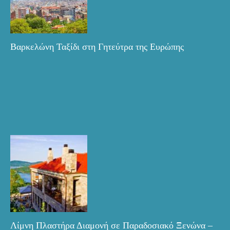
Βαρκελώνη Ταξίδι στη Γητεύτρα της Ευρώπης
Λίμνη Πλαστήρα Διαμονή σε Παραδοσιακό Ξενώνα –