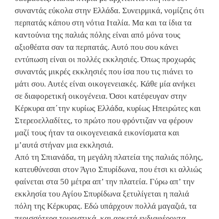
συναντάς εύκολα στην Ελλάδα. Συνειρμικά, νομίζεις ότι
περπατάς κάπου στη νότια Ιταλία. Μα και τα ίδια τα
καντούνια της παλιάς πόλης είναι από μόνα τους
αξιοθέατα σαν τα περπατάς. Αυτό που σου κάνει
εντύπωση είναι οι πολλές εκκλησιές. Όπως προχωράς
συναντάς μικρές εκκλησιές που ίσα που τις πιάνει το
μάτι σου. Αυτές είναι οικογενειακές. Κάθε μία ανήκει
σε διαφορετική οικογένεια. Όσοι κατέφευγαν στην
Κέρκυρα απ΄την κυρίως Ελλάδα, κυρίως Ηπειρώτες και
Στερεοελλαδίτες, το πρώτο που φρόντιζαν να φέρουν
μαζί τους ήταν τα οικογενειακά εικονίσματα και
μ’αυτά στήναν μια εκκλησιά.
Από τη Σπιανάδα, τη μεγάλη πλατεία της παλιάς πόλης,
κατευθύνεσαι στον Άγιο Σπυρίδωνα, που έτσι κι αλλιώς
φαίνεται στα 50 μέτρα απ’ την πλατεία. Γύρω απ’ την
εκκλησία του Αγίου Σπυρίδωνα ξετυλίγεται η παλιά
πόλη της Κέρκυρας. Εδώ υπάρχουν πολλά μαγαζιά, τα
περισσότερα τουριστικά, και αρκετά ενδιαφέροντα