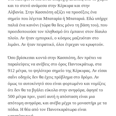
και το στενό ανάμεσα στην Κέρκυρα και στην
Αλβανία. Στην Κασσιόπη αξίζει να προσέξεις ένα
σημείο που λέγεται Μπαταρία ή Μπαταριά. Εδώ υπήρχε
παλιά ένα κανόνι (τώρα θα δεις μόνο τη βάση του), που
προειδοποιούσε τον πληθυσμό ότι έμπαινε στον δίαυλο
πλοίο. Αν ήταν εμπορικό, ο κόσμος μαζευόταν στο
λιμάνι. Αν ήταν πειρατικό, όλοι έτρεχαν να κρυφτούν.
Όσο βρίσκεσαι κοντά στην Κασσιόπη, δεν πρέπει να
παραλείψεις να ανέβεις στο όρος Παντοκράτωρ, στα
912 μέτρα, το ψηλότερο σημείο της Κέρκυρας. Αν είσαι
σαῒνι οδηγός δεν θα έχεις πρόβλημα στο δρόμο. Αν
όμως το αυτοκίνητό σου είναι φορτωμένο και νομίζεις
ότι δεν θα τα βγάλει εύκολα στην ανηφόρα, άφησέ το
500 μέτρα πριν, γιατί αυτή η απόσταση είναι μια
απότομη ανηφόρα, και ανέβα μέχρι το μοναστήρι με τα
πόδια. Η θέα από τον Πανοτκαράτωρα είναι
καταπληκτική.