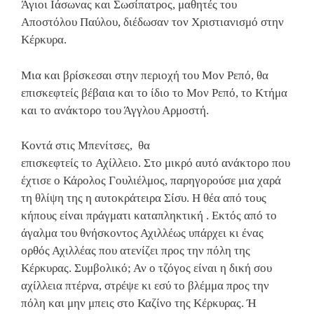
Άγιοι Ιάσωνας και Σωσίπατρος, μαθητές του
Αποστόλου Παύλου, διέδωσαν τον Χριστιανισμό στην
Κέρκυρα.
Μια και βρίσκεσαι στην περιοχή του Μον Ρεπό, θα
επισκεφτείς βέβαια και το ίδιο το Μον Ρεπό, το Κτήμα
και το ανάκτορο του Άγγλου Αρμοστή.
Κοντά στις Μπενίτσες, θα
επισκεφτείς το Αχίλλειο. Στο μικρό αυτό ανάκτορο που
έχτισε ο Κάρολος Γουλιέλμος, παρηγορούσε μια χαρά
τη θλίψη της η αυτοκράτειρα Σίσυ. Η θέα από τους
κήπους είναι πράγματι καταπληκτική . Εκτός από το
άγαλμα του θνήσκοντος Αχιλλέως υπάρχει κι ένας
ορθός Αχιλλέας που ατενίζει προς την πόλη της
Κέρκυρας. Συμβολικό; Αν ο τζόγος είναι η δική σου
αχίλλεια πτέρνα, στρέψε κι εσύ το βλέμμα προς την
πόλη και μην μπεις στο Καζίνο της Κέρκυρας. Ή