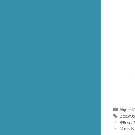
Κατηγορ
Νησιά Ιό
Ετικέτες
Ζάκυνθο
Φθηνές 
Venus B