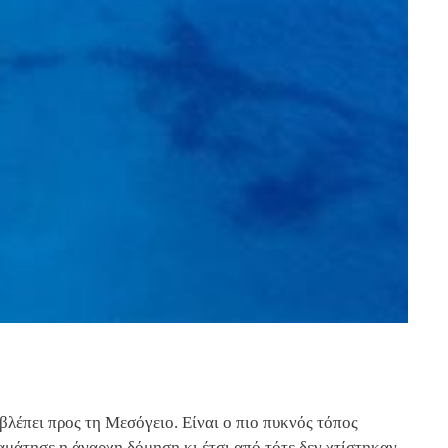
βλέπει προς τη Μεσόγειο. Είναι ο πιο πυκνός τόπος
ταμάτησε η άναρχη δόμηση κι έτσι από τότε δεν χτίστηκαν