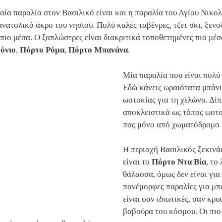
αία παραλία στον Βασιλικό είναι και η παραλία του Αγίου Νικο
ανατολικό άκρο του νησιού. Πολύ καλές ταβένρες, τζετ σκι, ξεν
 πιο μέσα. Ο ξαπλώστρες είναι διακριτικά τοποθετημένες πιο μέσ
Ιόνιο
,
Πόρτο Ρόμα
,
Πόρτο Μπανάνα
.
Μία παραλία που είναι πολύ
Εδώ κάνεις ωραιότατα μπάνι
ωοτοκίας για τη χελώνα. Δί
αποκλειστικά ως τόπος ωοτο
πας μόνο από χωματόδρομο κ
Η περιοχή Βασιλικός ξεκινά
είναι το
Πόρτο Ντα Βία
, το
θάλασσα, όμως δεν είναι γι
πανέμορφες παραλίες για μπά
είναι σαν ιδιωτικές, σαν κρ
βαβούρα του κόσμου. Οι πιο 