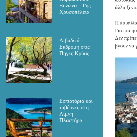
Ξενώνα – Γης
άλλα ξενο
Χρυσοπέλεια
Η παραλί
Για πιο ή
Δεν πρέπε
Λιβαδειά
βγουν να 
Εκδρομή στις
Πηγές Κρύας
Εστιατόρια και
ταβέρνες στη
Λίμνη
Πλαστήρα