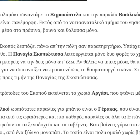
Καλαμάκι συναντάμε το
Ξηροκάστελο
και την παραλία
Βασιλικό
είναι πανέμορφη. Εκτός από το νοτιοανατολικό τμήμα του νησι
ο μέσα στο πράσινο, βουνό και θάλασσα μόνο.
Σκοπός δεσπόζει πάνω απ΄την πόλη σαν παρατηρητήριο. Υπάρχει
νθο. Η
Παναγία Σκοπιώτισσα
λειτουργιέται μόνο δυο φορές το χρ
μπορείς να την δεις μόνο απ’ έξω. Αν θέλεις να μπεις μέσα, θα 
 για να σου ανοίξει να προσκυνήσεις τη θαυματουργή εικόνα. Σ
 προς τιμήν της Παναγίας της Σκοπιώτισσας.
πρόποδες του Σκοπού εκτείνεται το χωριό
Αργάσι
, που φτάνει μ
λικό
ωραιότατες παραλίες για μπάνιο είναι ο
Γέρακας
, που είνα
μια από τις ωραιότερες και πιο καθαρές παραλίες σε όλα τα Επτά
ρεύονται τα ξενοδοχεία και οι ταβέρνες. Κατεβαίνεις γύρω στα ε
ο., από ένα ξύλινο μονοπάτι. Το τοπίο είναι πολύ ομαλό χωρίς β