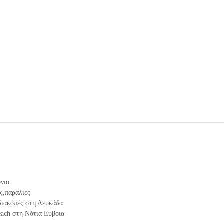
ίες
νιο
ς
,
παραλίες
διακοπές στη Λευκάδα
each στη Νότια Εύβοια