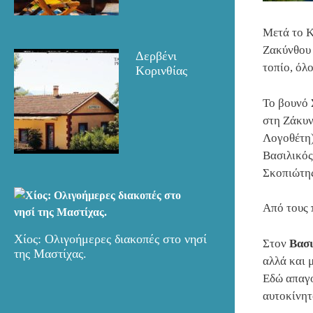
Μετά το 
Ζακύνθου 
Δερβένι
τοπίο, όλ
Κορινθίας
Το βουνό 
στη Ζάκυ
Λογοθέτη) 
Βασιλικός
Σκοπιώτης
Από τους 
Χίος: Ολιγοήμερες διακοπές στο νησί
Στον
Βασι
της Μαστίχας.
αλλά και 
Εδώ απαγο
αυτοκίνητ