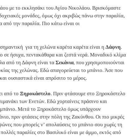
λάου με το εκκλησάκι του Αγίου Νικολάου. Βρισκόμαστε
οδοχειακές μονάδες, όμως όχι ακριβώς πάνω στην παραλία,
α από την παραλία. Πιο κάτω είναι οι
 σημαντική για τη χελώνα καρέτα καρέτα είναι η
Δάφνη
.
ο σε ήσυχα, πεντακάθαρα και ζεστά νερά. Μοναδικό κλίμα
πλα από τη Δάφνη είναι τα
Σεκάνια
, που χρησιμοποιούνται
κίας της χελώνας. Εδώ απαγορεύεται το μπάνιο. Άσε που
αι ουσιαστικά είναι απρόσιτο το μέρος.
ει από το
Ξηροκάστελο
. Πριν φτάσουμε στο Ξηροκάστελο
 λιμανάκι των Ενετών. Εδώ χορταίνεις πράσινο και
α μπάνιο. Μετά το Ξηροκάστελο όμως υπάρχουν
νιο, πριν φτάσεις στην πόλη της Ζακύνθου. Οι πιο μικρές
υψώνες που μπορείς ν’ απολαύσεις το μπάνιο σου χωρίς τη
πολλές παραλίες στο Βασιλικό είναι με άμμο, εκτός από