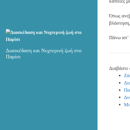
κάποιες μ
Όπως ανεβ
βλάστηση,
Πάνω απ’ 
Διασκέδαση και Νυχτερινή ζωή στο
Παρίσι
Διαβάστε 
Ζά
Δι
Πα
Δυ
Μι