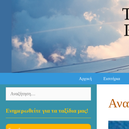
Μετάβαση
σε
περιεχόμενο
Αρχική
Εισιτήρια
Αναζήτηση
για:
Ανα
Ενημερωθείτε για τα ταξίδια μας!