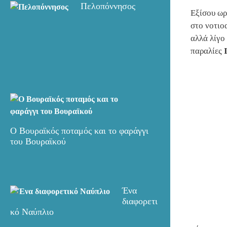
Πελοπόννησος
Εξίσου ωρ
στο νοτιο
αλλά λίγο
παραλίες
Ο Βουραϊκός ποταμός και το φαράγγι
του Βουραϊκού
Ένα
διαφορετι
κό Ναύπλιο