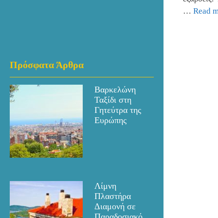
…
Read m
Πρόσφατα Άρθρα
Βαρκελώνη
Ταξίδι στη
Γητεύτρα της
Ευρώπης
Λίμνη
Πλαστήρα
Διαμονή σε
Παραδοσιακό