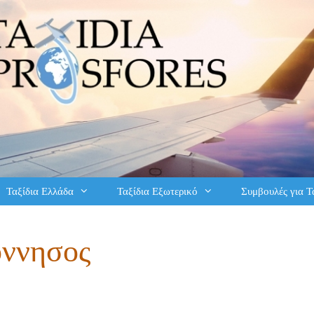
Ταξίδια Ελλάδα
Ταξίδια Εξωτερικό
Συμβουλές για Τ
ννησος