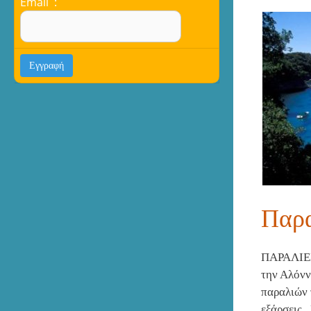
Email :
Παρα
ΠΑΡΑΛΙΕΣ
την Αλόνν
παραλιών 
εξάρσεις.