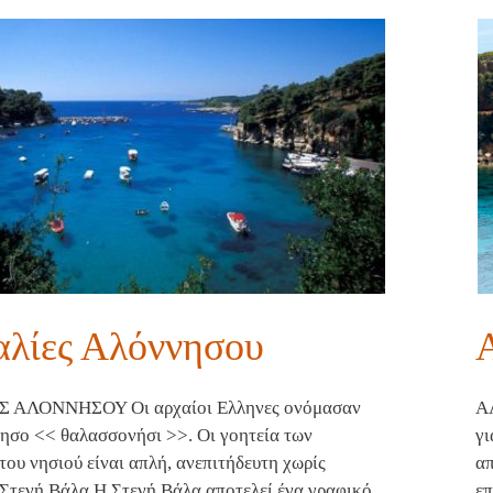
λίες Αλόννησου
 ΑΛΟΝΝΗΣΟΥ Οι αρχαίοι Ελληνες ονόμασαν
Α
ησο << θαλασσονήσι >>. Οι γοητεία των
γι
του νησιού είναι απλή, ανεπιτήδευτη χωρίς
απ
 Στενή Βάλα Η Στενή Βάλα αποτελεί ένα γραφικό
επ