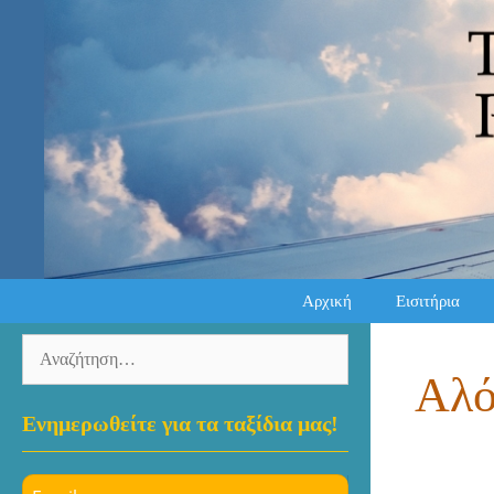
Μετάβαση
σε
περιεχόμενο
Αρχική
Εισιτήρια
Αναζήτηση
για:
Αλό
Ενημερωθείτε για τα ταξίδια μας!