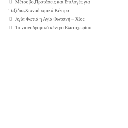
Ετικέτες
Μέτσοβο
,
Προτάσεις και Επιλογές για
Ταξίδια
,
Χιονοδρομικά Κέντρα
Αγία Φωτιά η Αγία Φωτεινή – Χίος
Το χιονοδρομικό κέντρο Ελατοχωρίου