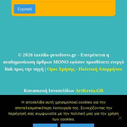
© 2026 taxidia-prosfores.gr - Επιτρέπεται η
αναδημοσίευση άρθρων ΜΟΝΟ εφόσον προσθέσετε ενεργό
link προς την πηγή |
Οροι Χρήσης
-
Πολιτική Απορρήτου
Κατασκευή Ιστοσελίδων
ArtKreta.GR
Η ιστοσελίδα αυτή χρησιμοποιεί cookies για την
αποτελεσματικότερη λειτουργία της. Συνεχίζοντας την
περιήγησή σας συμφωνείτε με την πολιτική μας για την χρήση
των cookies.