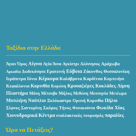
Ταξίδια στην Ελλάδα
Αίγινα
Αράχωβα
Άγιον Όρος
Αγία Άννα
Αγκίστρι
Αλόννησος
Εύβοια
Ερατεινή
Ζάκυνθος
Θεσσαλονίκη
Αρκαδία
Δωδεκάνησα
Κέρκυρα
Ιεράπετρα
Καλάβρυτα
Ιόνιο
Καρδίτσα
Καρπενήσι
Κυκλάδες
Κεφαλλονια
Κορινθία
Κρουαζιέρες
Λίμνη
Κορώνη
Πλαστήρα
Μάνη
Μήλος
Μεθώνη
Μέτσοβο
Μεσσηνία
Μετέωρα
Μυτιλήνη
Ναύπλιο
Πήλιο
Ξυλόκαστρο
Ορεινή Κορινθία
Χίος
Σκύρος
Φωκίδα
Σίφνος
Σαντορίνη
Τήνος
Φοινικούντα
Χιονοδρομικά Κέντρα
παραλίες
εναλλακτικός τουρισμός
Ώρα να Πετάξεις?