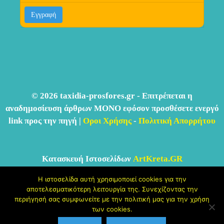
© 2026 taxidia-prosfores.gr - Επιτρέπεται η
αναδημοσίευση άρθρων ΜΟΝΟ εφόσον προσθέσετε ενεργό
link προς την πηγή |
Οροι Χρήσης
-
Πολιτική Απορρήτου
Κατασκευή Ιστοσελίδων
ArtKreta.GR
Η ιστοσελίδα αυτή χρησιμοποιεί cookies για την
αποτελεσματικότερη λειτουργία της. Συνεχίζοντας την
περιήγησή σας συμφωνείτε με την πολιτική μας για την χρήση
των cookies.