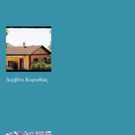
Δερβένι Κορινθίας