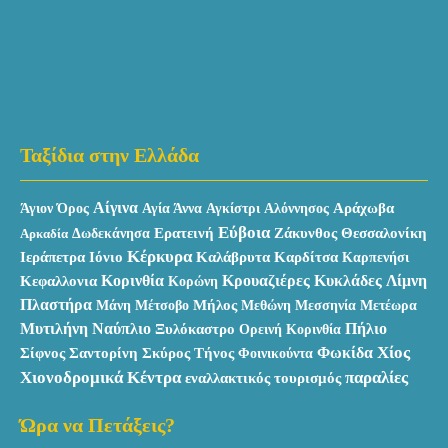
Ταξίδια στην Ελλάδα
Αίγινα
Αράχωβα
Άγιον Όρος
Αγία Άννα
Αγκίστρι
Αλόννησος
Εύβοια
Ερατεινή
Ζάκυνθος
Θεσσαλονίκη
Αρκαδία
Δωδεκάνησα
Κέρκυρα
Ιεράπετρα
Καλάβρυτα
Ιόνιο
Καρδίτσα
Καρπενήσι
Κυκλάδες
Κεφαλλονια
Κορινθία
Κρουαζιέρες
Λίμνη
Κορώνη
Πλαστήρα
Μάνη
Μήλος
Μεθώνη
Μέτσοβο
Μεσσηνία
Μετέωρα
Μυτιλήνη
Ναύπλιο
Πήλιο
Ξυλόκαστρο
Ορεινή Κορινθία
Χίος
Σκύρος
Φωκίδα
Σίφνος
Σαντορίνη
Τήνος
Φοινικούντα
Χιονοδρομικά Κέντρα
παραλίες
εναλλακτικός τουρισμός
Ώρα να Πετάξεις?