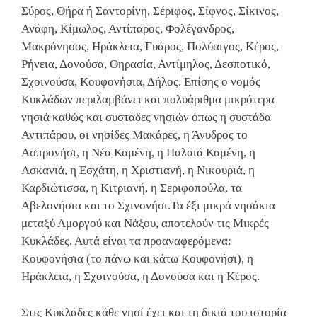
Σύρος, Θήρα ή Σαντορίνη, Σέριφος, Σίφνος, Σίκινος,
Ανάφη, Κίμωλος, Αντίπαρος, Φολέγανδρος,
Μακρόνησος, Ηράκλεια, Γυάρος, Πολύαιγος, Κέρος,
Ρήνεια, Δονούσα, Θηρασία, Αντίμηλος, Δεσποτικό,
Σχοινούσα, Κουφονήσια, Δήλος. Επίσης ο νομός
Κυκλάδων περιλαμβάνει και πολυάριθμα μικρότερα
νησιά καθώς και συστάδες νησιών όπως η συστάδα
Αντιπάρου, οι νησίδες Μακάρες, η Άνυδρος το
Ασπρονήσι, η Νέα Καμένη, η Παλαιά Καμένη, η
Ασκανιά, η Εσχάτη, η Χριστιανή, η Νικουριά, η
Καρδιώτισσα, η Κιτριανή, η Σεριφοπούλα, τα
Αβελονήσια και το Σχινονήσι.Τα έξι μικρά νησάκια
μεταξύ Αμοργού και Νάξου, αποτελούν τις Μικρές
Κυκλάδες. Αυτά είναι τα προαναφερόμενα:
Κουφονήσια (το πάνω και κάτω Κουφονήσι), η
Ηράκλεια, η Σχοινούσα, η Δονούσα και η Κέρος.
Στις Κυκλάδες κάθε νησί έχει και τη δικιά του ιστορία